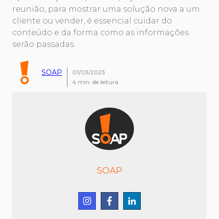
reunião, para mostrar uma solução nova a um
cliente ou vender, é essencial cuidar do
conteúdo e da forma como as informações
serão passadas.
SOAP
01/03/2023
4
min. de leitura
SOAP