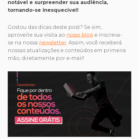
notável e surpreender sua audiência,
tornando-se inesquecível!
Gostou das dicas deste post? Se sim,
aproveite sua visita ao
nosso blog
e inscreva-
se na nossa
newsletter
. Assim, você receberá
nossas atualizações e conteúdos em primeira
mão, diretamente por e-mail!