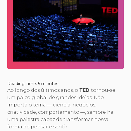
Reading Time:
5
minutes
Ao longo dos últimos anos, o
TED
tornou-se
um palco global de grandes ideias. Não
importa o tema — ciência, negócios,
criatividade, comportamento —, sempre há
uma palestra capaz de transformar nossa
forma de pensar e sentir.