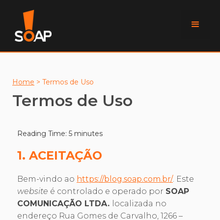
Home
>
Termos de Uso
Termos de Uso
Reading Time:
5
minutes
1. ACEITAÇÃO
Bem-vindo ao
https://blog.soap.com.br/
. Este
website
é controlado e operado por
SOAP
COMUNICAÇÃO LTDA.
localizada no
endereço Rua Gomes de Carvalho, 1266 –