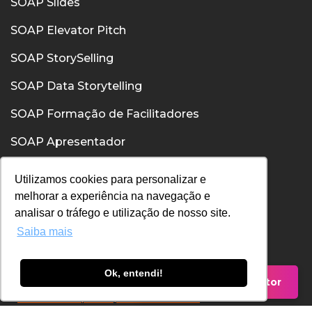
SOAP Slides
SOAP Elevator Pitch
SOAP StorySelling
SOAP Data Storytelling
SOAP Formação de Facilitadores
SOAP Apresentador
SOAP Confiança
Utilizamos cookies para personalizar e
melhorar a experiência na navegação e
SOAP Comunicação Interpessoal
analisar o tráfego e utilização de nosso site.
Saiba mais
Política de Privacidade
Política de Cookies
Ok, entendi!
Falar com um Consultor
Termos de Uso
Entenda nossas políticas, fale com nosso DPO