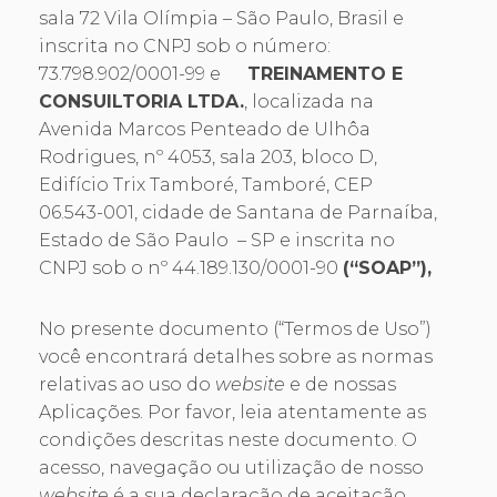
sala 72 Vila Olímpia – São Paulo, Brasil e
inscrita no CNPJ sob o número:
73.798.902/0001-99 e
TREINAMENTO E
CONSUILTORIA LTDA.
, localizada na
Avenida Marcos Penteado de Ulhôa
Rodrigues, nº 4053, sala 203, bloco D,
Edifício Trix Tamboré, Tamboré, CEP
06.543-001, cidade de Santana de Parnaíba,
Estado de São Paulo – SP e inscrita no
CNPJ sob o nº 44.189.130/0001-90
(“SOAP”),
No presente documento (“Termos de Uso”)
você encontrará detalhes sobre as normas
relativas ao uso do
website
e de nossas
Aplicações. Por favor, leia atentamente as
condições descritas neste documento. O
acesso, navegação ou utilização de nosso
website
é a sua declaração de aceitação