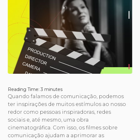
Reading Time:
3
minutes
Quando falamos de comunicação, podemos
ter inspirações de muitos estímulos ao nosso
redor como pessoas inspiradoras, redes
sociais e, até mesmo, uma obra
cinematográfica. Com isso, os filmes sobre
comunicação ajudam a aprimorar as