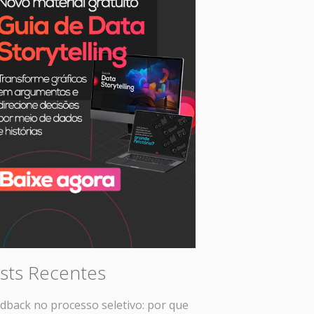
sts Recentes
dback no processo seletivo: por que