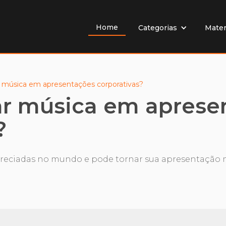
Home
Mater
Categorias
 música em apresentações corporativas?
ar música em aprese
?
preciadas no mundo e pode tornar sua apresentação