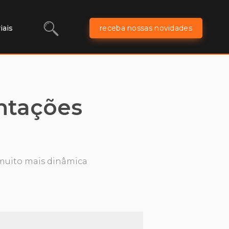
iais
receba nossas novidades
ntações
 muito mais dinâmica