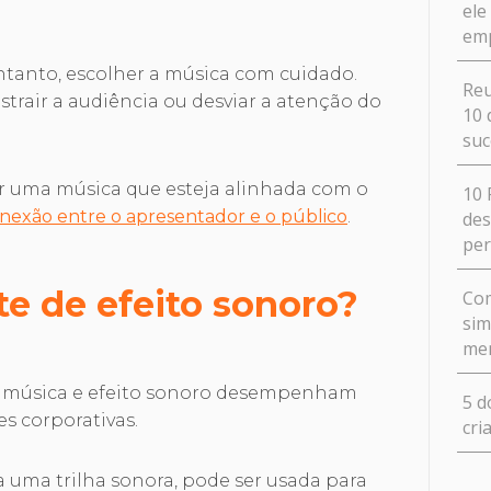
ele
em
ntanto, escolher a música com cuidado.
Reu
rair a audiência ou desviar a atenção do
10 
suc
r uma música que esteja alinhada com o
10 
onexão entre o apresentador e o público
.
des
pe
te de efeito sonoro?
Com
sim
me
e música e efeito sonoro desempenham
5 d
es corporativas.
cri
 uma trilha sonora, pode ser usada para