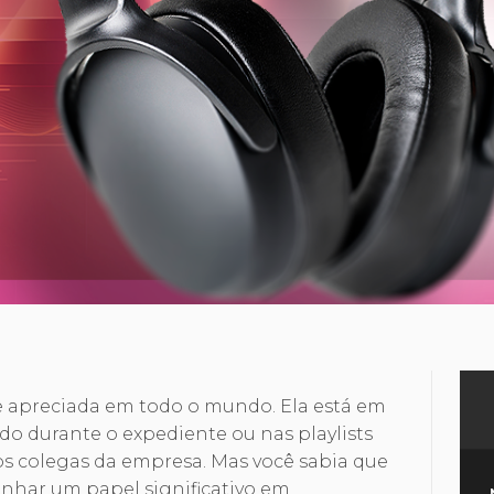
 apreciada em todo o mundo. Ela está em
ido durante o expediente ou nas playlists
 colegas da empresa. Mas você sabia que
har um papel significativo em