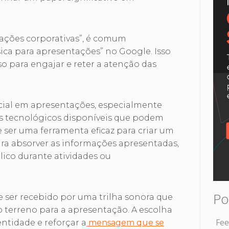
ções corporativas”, é comum
a para apresentações” no Google. Isso
so para engajar e reter a atenção das
cial em apresentações, especialmente
os tecnológicos disponíveis que podem
e ser uma ferramenta eficaz para criar um
ra absorver as informações apresentadas,
ico durante atividades ou
Po
 ser recebido por uma trilha sonora que
 terreno para a apresentação. A escolha
Fee
entidade e reforçar a
mensagem que se