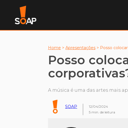
Home
>
Apresentações
>
Posso colocar
Posso coloc
corporativas
A música é uma das artes mais a
SOAP
12/04/2024
5
min. de leitura