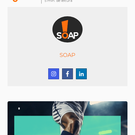
5
min. de leitura
SOAP