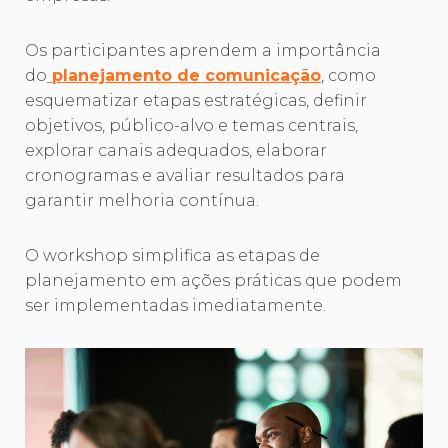
Os participantes aprendem a importância
do
planejamento de comunicação
, como
esquematizar etapas estratégicas, definir
objetivos, público-alvo e temas centrais,
explorar canais adequados, elaborar
cronogramas e avaliar resultados para
garantir melhoria contínua.
O workshop simplifica as etapas de
planejamento em ações práticas que podem
ser implementadas imediatamente.