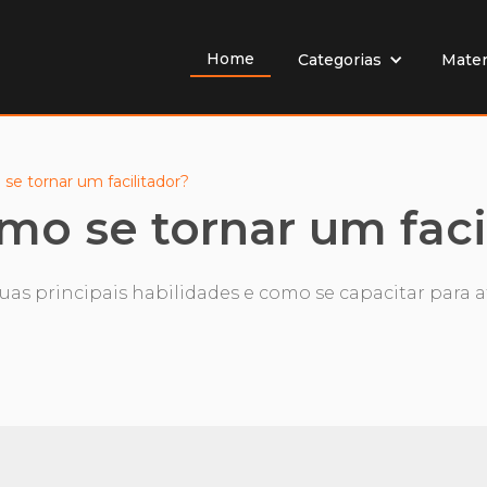
Home
Mater
Categorias
se tornar um facilitador?
mo se tornar um faci
suas principais habilidades e como se capacitar para 