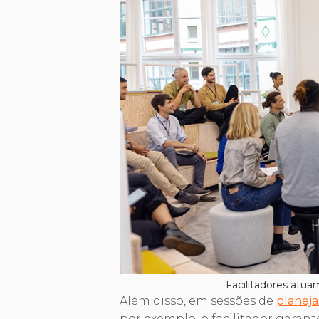
Facilitadores atu
Além disso, em sessões de
planej
por exemplo, o facilitador garant