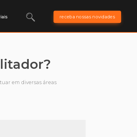
iais
receba nossas novidades
litador?
atuar em diversas áreas