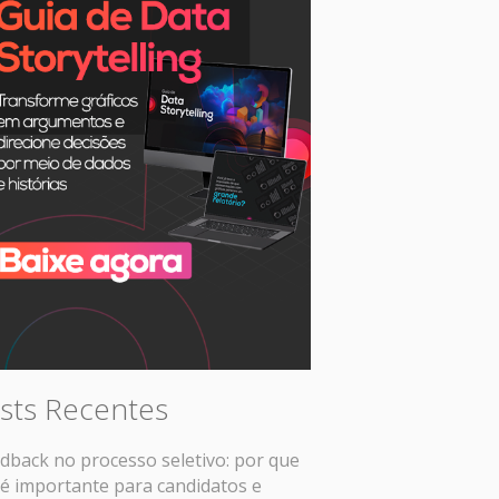
sts Recentes
dback no processo seletivo: por que
 é importante para candidatos e