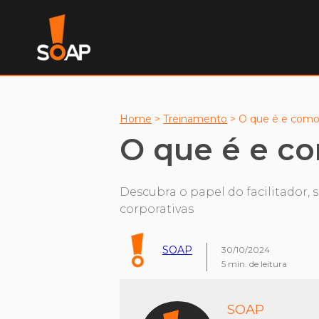
Home
>
Treinamento
>
O que é e como 
O que é e co
Descubra o papel do facilitador, 
corporativas
SOAP
30/10/2024
5
min. de leitura
SOAP