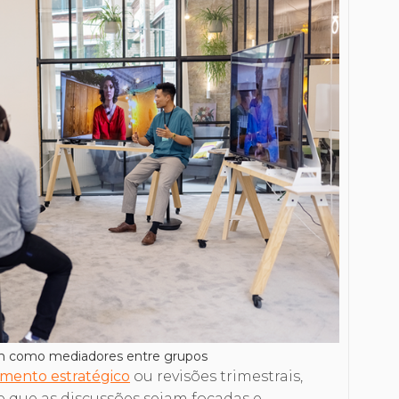
am como mediadores entre grupos
amento estratégico
ou revisões trimestrais,
e que as discussões sejam focadas e