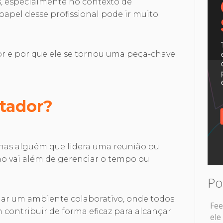
es, especialmente no contexto de
 papel desse profissional pode ir muito
or e por que ele se tornou uma peça-chave
itador?
enas alguém que lidera uma reunião ou
o vai além de gerenciar o tempo ou
Po
criar um ambiente colaborativo, onde todos
Fee
 contribuir de forma eficaz para alcançar
ele