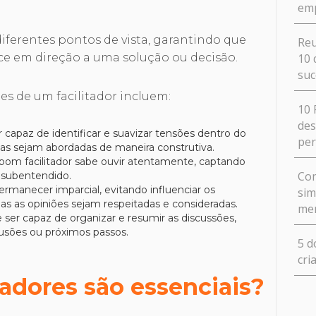
em
ferentes pontos de vista, garantindo que
Reu
10 
e em direção a uma solução ou decisão.
suc
es de um facilitador incluem:
10 
des
r capaz de identificar e suavizar tensões dentro do
pe
as sejam abordadas de maneira construtiva.
bom facilitador sabe ouvir atentamente, captando
Com
 subentendido.
 permanecer imparcial, evitando influenciar os
sim
as as opiniões sejam respeitadas e consideradas.
me
e ser capaz de organizar e resumir as discussões,
lusões ou próximos passos.
5 d
cri
tadores são essenciais?