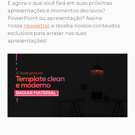
E agora o que você fará em suas próximas
apresentações e momentos decisivos?
PowerPoint ou apresentação? Assine
nossa
newsletter
e receba nossos conteúdos
exclusivos para arrasar nas suas
apresentações!