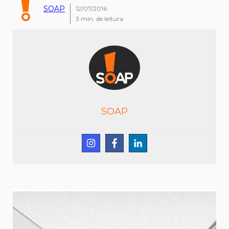
SOAP
12/07/2016
3
min. de leitura
SOAP