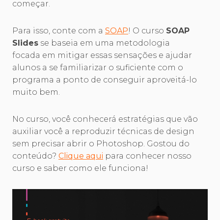
começar.
Para isso, conte com a
SOAP
! O curso
SOAP
Slides
se baseia em uma metodologia
focada em mitigar essas sensações e ajudar
alunos a se familiarizar o suficiente com o
programa a ponto de conseguir aproveitá-lo
muito bem.
No curso, você conhecerá estratégias que vão
auxiliar você a reproduzir técnicas de design
sem precisar abrir o Photoshop. Gostou do
conteúdo?
Clique aqui
para conhecer nosso
curso e saber como ele funciona!