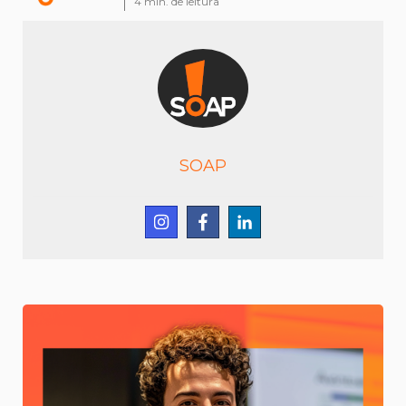
4
min. de leitura
SOAP