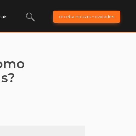
iais
receba nossas novidades
como
as?