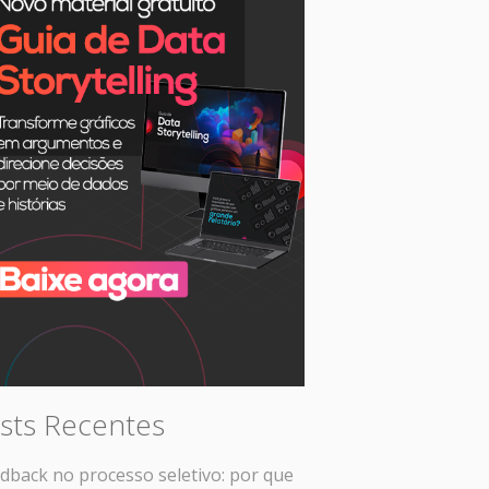
sts Recentes
dback no processo seletivo: por que