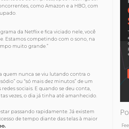
concorrentes, como Amazon e a HBO, com
ocupado.
rama da Netflix e fica viciado nele, você
ite. Estamos competindo com o sono, na
empo muito grande.”
ra quem nunca se viu lutando contra o
isódio” ou “só mais dez minutos” de um
 redes sociais. E quando se deu conta,
tas vezes, o dia já tinha até amanhecido.
Po
estar passando rapidamente. Já existem
cesso de tempo diante das telas à maior
Fee
po.