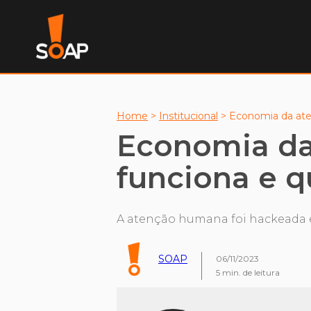
Home
>
Institucional
>
Economia da aten
Economia da
funciona e q
A atenção humana foi hackeada e
SOAP
06/11/2023
5
min. de leitura