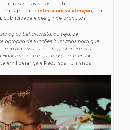
s empresas, governos e outras
para capturar e
reter a nossa atenção
, por
, publicidade e design de produtos.
ológico behaviorista, ou seja, de
se apropria de funções humanas para que
que não necessariamente gostaríamos de
n Honorato,
que é psicólogo, professor,
ista em liderança e Recursos Humanos
.