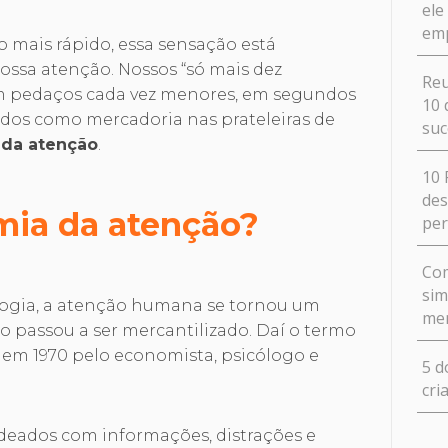
ele
em
 mais rápido, essa sensação está
ossa atenção. Nossos “só mais dez
Reu
em pedaços cada vez menores, em segundos
10 
ados como mercadoria nas prateleiras de
suc
da atenção
.
10 
des
mia da atenção?
pe
Com
sim
logia, a atenção humana se tornou um
me
to passou a ser mercantilizado. Daí o termo
em 1970 pelo economista, psicólogo e
5 d
.
cri
ados com informações, distrações e