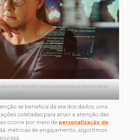
tes do RD Summit, explica os efeitos da Economia da
atenção
enção se beneficia da era dos dados, uma
ções coletadas para atrair a atenção das
Isso ocorre por meio de
personalização de
ada, métricas de engajamento, algoritmos
ecursos.