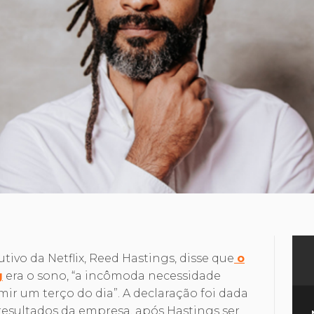
tivo da Netflix, Reed Hastings, disse que
o
g
era o sono, “a incômoda necessidade
ir um terço do dia”. A declaração foi dada
resultados da empresa, após Hastings ser