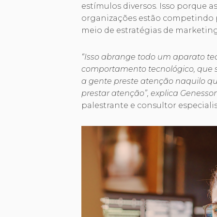
estímulos diversos. Isso porque a
organizações estão competindo 
meio de estratégias de marketing
“Isso abrange todo um aparato tecn
comportamento tecnológico, que 
a gente preste atenção naquilo 
prestar atenção”, explica Genesso
palestrante e consultor especial