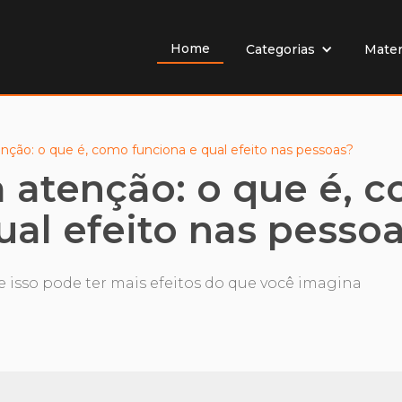
Home
Mater
Categorias
ção: o que é, como funciona e qual efeito nas pessoas?
 atenção: o que é, 
ual efeito nas pesso
 isso pode ter mais efeitos do que você imagina