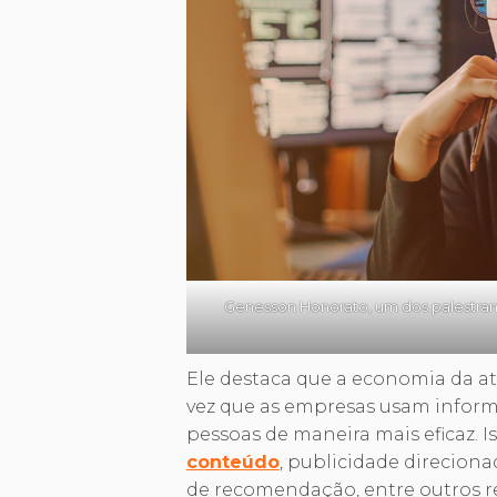
Genesson Honorato, um dos palestran
Ele destaca que a economia da at
vez que as empresas usam informa
pessoas de maneira mais eficaz. 
conteúdo
, publicidade direcion
de recomendação, entre outros r