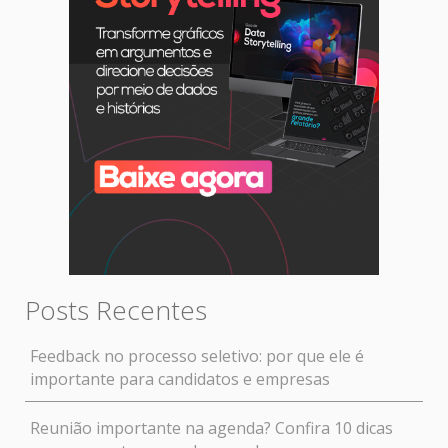
Posts Recentes
Feedback no processo seletivo: por que ele é
importante para candidatos e empresas
Reunião importante na agenda? Confira 10 dicas