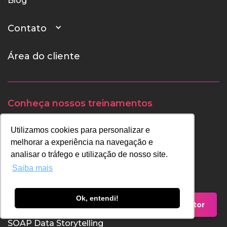
Blog
Contato
Área do cliente
Conheça nossos treinamentos
SOAP Apresentações
Utilizamos cookies para personalizar e
SOAP Visual
melhorar a experiência na navegação e
analisar o tráfego e utilização de nosso site.
SOAP Slides
Saiba mais
SOAP Elevator Pitch
Ok, entendi!
SOAP StorySelling
Falar com um Consultor
SOAP Data Storytelling