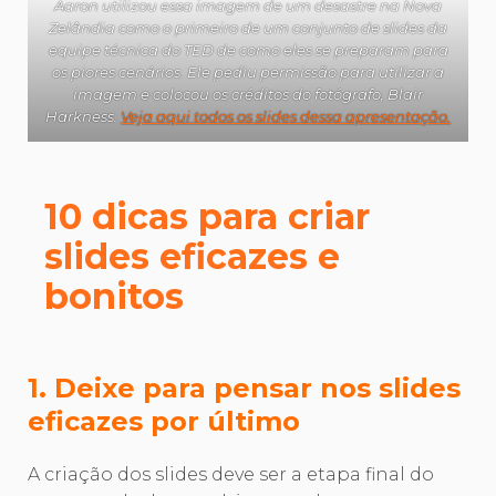
Aaron utilizou essa imagem de um desastre na Nova
Zelândia como o primeiro de um conjunto de slides da
equipe técnica do TED de como eles se preparam para
os piores cenários. Ele pediu permissão para utilizar a
imagem e colocou os créditos do fotógrafo, Blair
Harkness.
Veja aqui todos os slides dessa apresentação.
10 dicas para criar
slides eficazes e
bonitos
1. Deixe para pensar nos slides
eficazes por último
A criação dos slides deve ser a etapa final do