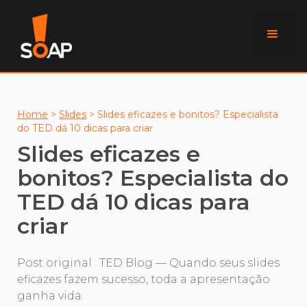
Home
>
Slides
>
Slides eficazes e bonitos? Especialista
do TED dá 10 dicas para criar
Slides eficazes e
bonitos? Especialista do
TED dá 10 dicas para
criar
Post original : TED Blog — Quando seus slides
eficazes fazem sucesso, toda a apresentação
ganha vida.