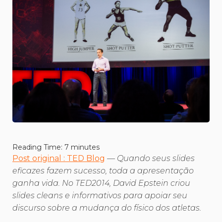
Reading Time:
7
minutes
Post original : TED Blog
—
Quando seus slides
eficazes fazem sucesso, toda a apresentação
ganha vida. No TED2014, David Epstein criou
slides cleans e informativos para apoiar seu
discurso sobre a mudança do físico dos atletas.