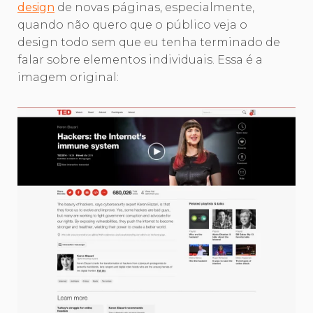
design
de novas páginas, especialmente,
quando não quero que o público veja o
design todo sem que eu tenha terminado de
falar sobre elementos individuais. Essa é a
imagem original: