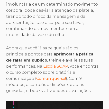
involuntária de um determinado movimento
corporal pode desviar a atenção da plateia,
tirando todo o foco da mensagem e da
apresentação. Use o corpo a seu favor,
combinando os movimentos com a
intensidade da voz e do olhar.
Agora que você já sabe quais são os
principais pontos para
aprimorar a prática
de falar em público
, treine e avalie as suas
performances. Na
Escola SOAP
, você encontra
o curso completo sobre oratória e
comunicação (
Comunique-se!
). Com 9
módulos, o conteúdo dispões de aulas
gravadas, e-books, atividades e avaliações.