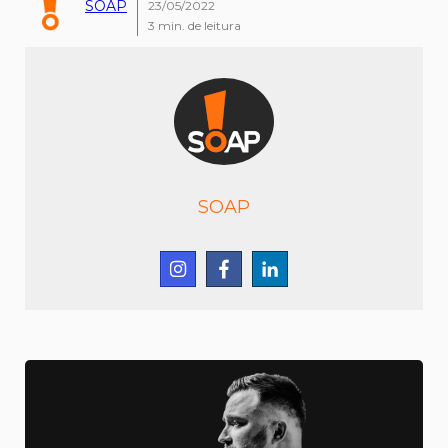
SOAP
23/05/2022
3
min. de leitura
SOAP