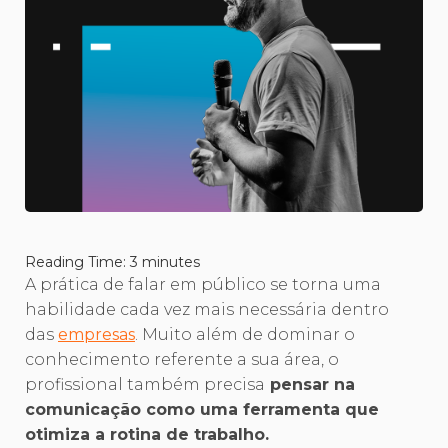
Reading Time:
3
minutes
A prática de falar em público se torna uma
habilidade cada vez mais necessária dentro
das
empresas
. Muito além de dominar o
conhecimento referente a sua área, o
profissional também precisa
pensar na
comunicação como uma ferramenta que
otimiza a rotina de trabalho.