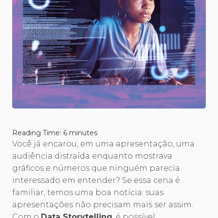
Reading Time:
6
minutes
Você já encarou, em uma apresentação, uma
audiência distraída enquanto mostrava
gráficos e números que ninguém parecia
interessado em entender? Se essa cena é
familiar, temos uma boa notícia: suas
apresentações não precisam mais ser assim.
Com o
Data Storytelling
, é possível