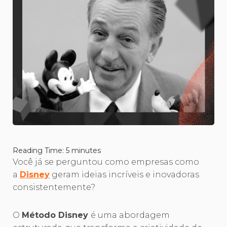
Reading Time:
5
minutes
Você já se perguntou como empresas como
a
Disney
geram ideias incríveis e inovadoras
consistentemente?
O
Método Disney
é uma abordagem