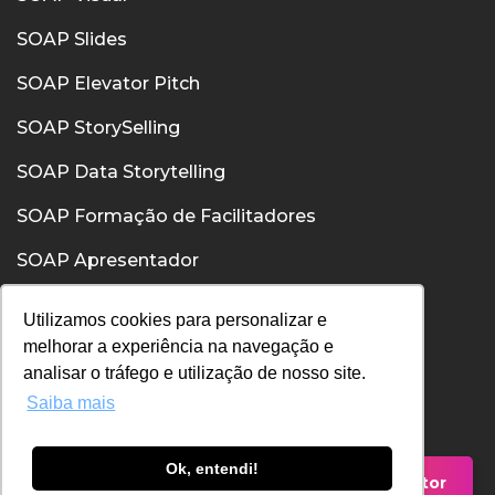
SOAP Slides
SOAP Elevator Pitch
SOAP StorySelling
SOAP Data Storytelling
SOAP Formação de Facilitadores
SOAP Apresentador
SOAP Confiança
Utilizamos cookies para personalizar e
melhorar a experiência na navegação e
SOAP Comunicação Interpessoal
analisar o tráfego e utilização de nosso site.
Saiba mais
Política de Privacidade
Política de Cookies
Ok, entendi!
Falar com um Consultor
Termos de Uso