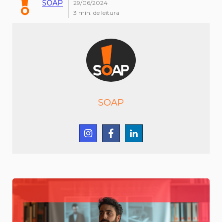
SOAP
29/06/2024
3
min. de leitura
SOAP