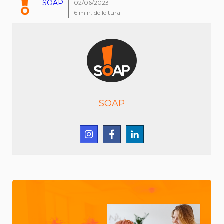
SOAP
02/06/2023
6
min. de leitura
SOAP