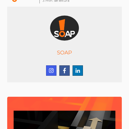
3
min. de leitura
SOAP