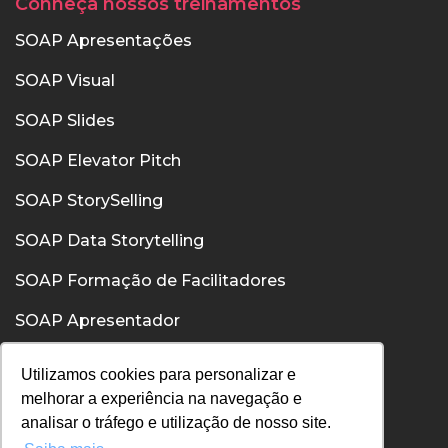
Conheça nossos treinamentos
SOAP Apresentações
SOAP Visual
SOAP Slides
SOAP Elevator Pitch
SOAP StorySelling
SOAP Data Storytelling
SOAP Formação de Facilitadores
SOAP Apresentador
SOAP Confiança
Utilizamos cookies para personalizar e
melhorar a experiência na navegação e
SOAP Comunicação Interpessoal
analisar o tráfego e utilização de nosso site.