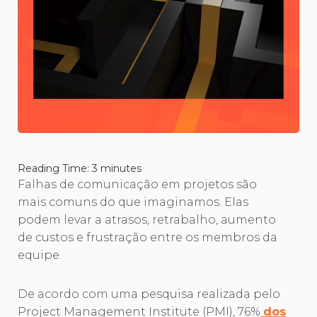
Reading Time:
3
minutes
Falhas de comunicação em projetos são
mais comuns do que imaginamos. Elas
podem levar a atrasos, retrabalho, aumento
de custos e frustração entre os membros da
equipe.
De acordo com uma pesquisa realizada pelo
Project Management Institute (PMI), 76%
dos