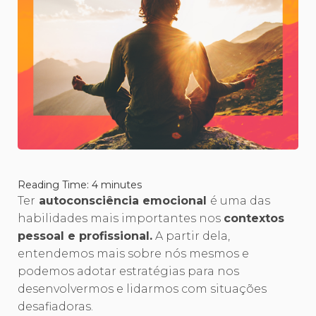
Reading Time:
4
minutes
Ter
autoconsciência emocional
é uma das
habilidades mais importantes nos
contextos
pessoal e profissional.
A partir dela,
entendemos mais sobre nós mesmos e
podemos adotar estratégias para nos
desenvolvermos e lidarmos com situações
desafiadoras.