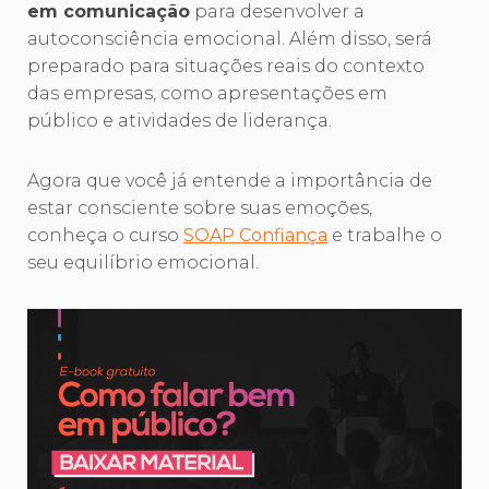
em comunicação
para desenvolver a
autoconsciência emocional. Além disso, será
preparado para situações reais do contexto
das empresas, como apresentações em
público e atividades de liderança.
Agora que você já entende a importância de
estar consciente sobre suas emoções,
conheça o curso
SOAP Confiança
e trabalhe o
seu equilíbrio emocional.