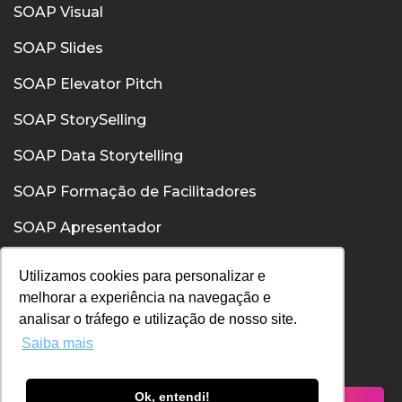
SOAP Visual
SOAP Slides
SOAP Elevator Pitch
SOAP StorySelling
SOAP Data Storytelling
SOAP Formação de Facilitadores
SOAP Apresentador
SOAP Confiança
Utilizamos cookies para personalizar e
melhorar a experiência na navegação e
SOAP Comunicação Interpessoal
analisar o tráfego e utilização de nosso site.
Saiba mais
Política de Privacidade
Política de Cookies
Ok, entendi!