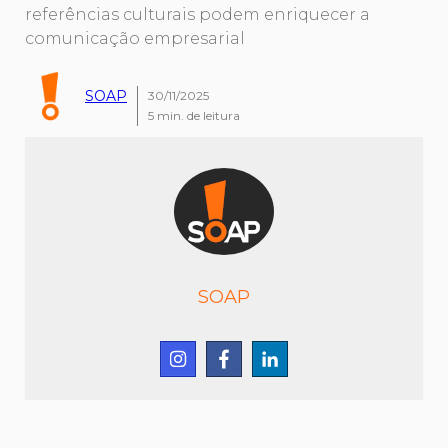
referências culturais podem enriquecer a
comunicação empresarial
SOAP
30/11/2025
5
min. de leitura
SOAP