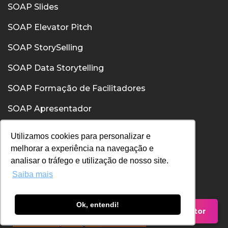
SOAP Slides
SOAP Elevator Pitch
SOAP StorySelling
SOAP Data Storytelling
SOAP Formação de Facilitadores
SOAP Apresentador
SOAP Confiança
Utilizamos cookies para personalizar e
melhorar a experiência na navegação e
SOAP Comunicação Interpessoal
analisar o tráfego e utilização de nosso site.
Saiba mais
Política de Privacidade
Política de Cookies
Ok, entendi!
Falar com um Consultor
Termos de Uso
Entenda nossas políticas, fale com nosso DPO