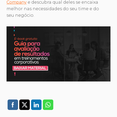
Company
e descubra qual deles se encaixa
melhor nas necessidades do seu time e do
seu negócio.