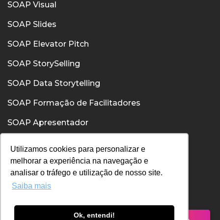
SOAP Visual
SOAP Slides
SOAP Elevator Pitch
SOAP StorySelling
SOAP Data Storytelling
SOAP Formação de Facilitadores
SOAP Apresentador
SOAP Confiança
Utilizamos cookies para personalizar e
melhorar a experiência na navegação e
SOAP Comunicação Interpessoal
analisar o tráfego e utilização de nosso site.
Saiba mais
Política de Privacidade
Política de Cookies
Ok, entendi!