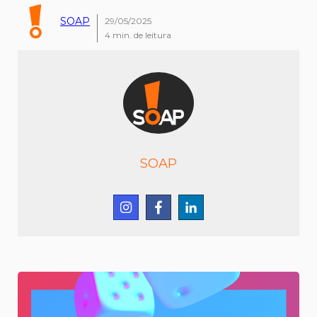
SOAP
29/05/2025
4
min. de leitura
SOAP