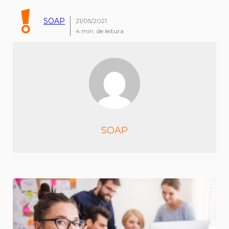
SOAP
21/05/2021
4
min. de leitura
SOAP