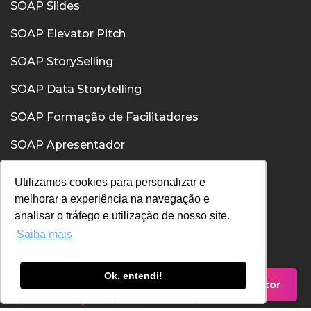
SOAP Slides
SOAP Elevator Pitch
SOAP StorySelling
SOAP Data Storytelling
SOAP Formação de Facilitadores
SOAP Apresentador
SOAP Confiança
Utilizamos cookies para personalizar e
melhorar a experiência na navegação e
SOAP Comunicação Interpessoal
analisar o tráfego e utilização de nosso site.
Saiba mais
Política de Privacidade
Política de Cookies
Ok, entendi!
Falar com um Consultor
Termos de Uso
Entenda nossas políticas, fale com nosso DPO