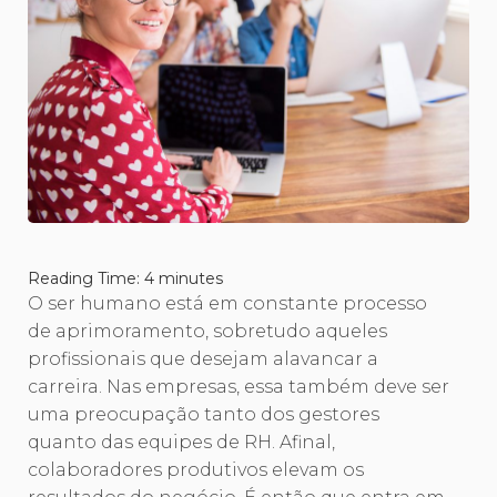
Reading Time:
4
minutes
O ser humano está em constante processo
de aprimoramento, sobretudo aqueles
profissionais que desejam alavancar a
carreira. Nas empresas, essa também deve ser
uma preocupação tanto dos gestores
quanto das equipes de RH. Afinal,
colaboradores produtivos elevam os