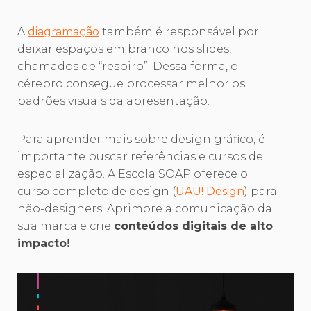
A
diagramação
também é responsável por
deixar espaços em branco nos slides,
chamados de “respiro”. Dessa forma, o
cérebro consegue processar melhor os
padrões visuais da apresentação.
Para aprender mais sobre design gráfico, é
importante buscar referências e cursos de
especialização. A Escola SOAP oferece o
curso completo de design (
UAU! Design
) para
não-designers. Aprimore a comunicação da
sua marca e crie
conteúdos digitais de alto
impacto!