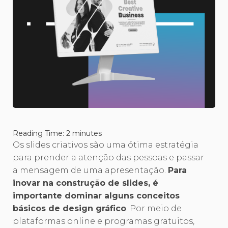
Reading Time:
2
minutes
Os slides criativos são uma ótima estratégia
para prender a atenção das pessoas e passar
a mensagem de uma apresentação.
Para
inovar na construção de slides, é
importante dominar alguns conceitos
básicos de design gráfico
. Por meio de
plataformas online e programas gratuitos,