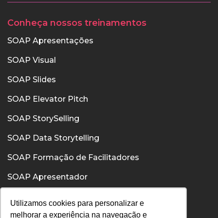
Conheça nossos treinamentos
SOAP Apresentações
SOAP Visual
SOAP Slides
SOAP Elevator Pitch
SOAP StorySelling
SOAP Data Storytelling
SOAP Formação de Facilitadores
SOAP Apresentador
SOAP Confiança
Utilizamos cookies para personalizar e
melhorar a experiência na navegação e
SOAP Comunicação Interpessoal