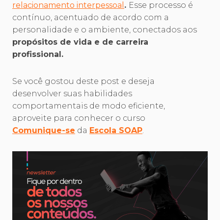
relacionamento interpessoal
.
Esse processo é
contínuo, acentuado de acordo com a
personalidade e o ambiente, conectados aos
propósitos de vida e de carreira
profissional.
Se você gostou deste post e deseja
desenvolver suas habilidades
comportamentais de modo eficiente,
aproveite para conhecer o curso
Comunique-se
da
Escola SOAP
.