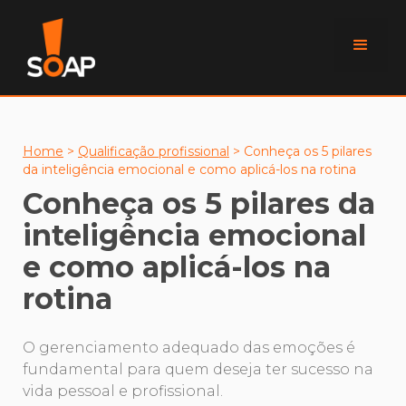
Home
>
Qualificação profissional
>
Conheça os 5 pilares
da inteligência emocional e como aplicá-los na rotina
Conheça os 5 pilares da
inteligência emocional
e como aplicá-los na
rotina
O gerenciamento adequado das emoções é
fundamental para quem deseja ter sucesso na
vida pessoal e profissional.