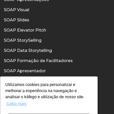
SOAP Visual
SOAP Slides
SOAP Elevator Pitch
SOAP StorySelling
SOAP Data Storytelling
SOAP Formação de Facilitadores
SOAP Apresentador
SOAP Confiança
Utilizamos cookies para personalizar e
melhorar a experiência na navegação e
SOAP Comunicação Interpessoal
analisar o tráfego e utilização de nosso site.
Saiba mais
Política de Privacidade