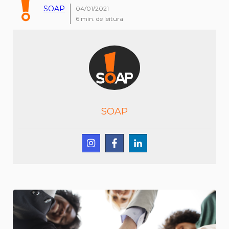
SOAP
04/01/2021
6
min. de leitura
SOAP