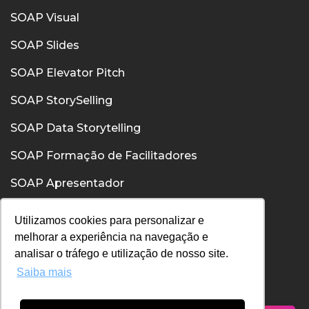
SOAP Visual
SOAP Slides
SOAP Elevator Pitch
SOAP StorySelling
SOAP Data Storytelling
SOAP Formação de Facilitadores
SOAP Apresentador
SOAP Confiança
Utilizamos cookies para personalizar e
melhorar a experiência na navegação e
SOAP Comunicação Interpessoal
analisar o tráfego e utilização de nosso site.
Saiba mais
Política de Privacidade