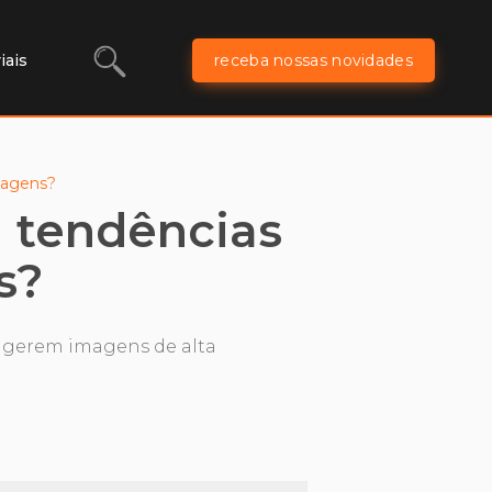
iais
receba nossas novidades
imagens?
ta tendências
s?
s gerem imagens de alta