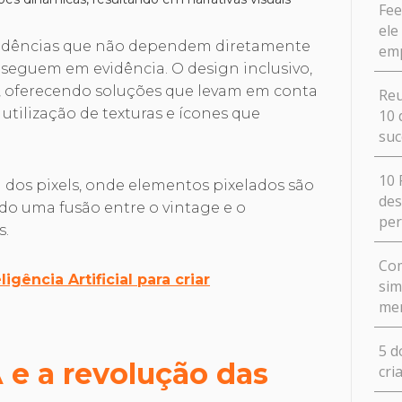
Fee
ele
endências que não dependem diretamente
em
ue seguem em evidência. O design inclusivo,
, oferecendo soluções que levam em conta
Reu
 utilização de texturas e ícones que
10 
suc
.
10 
 dos pixels, onde elementos pixelados são
des
do uma fusão entre o vintage e o
pe
s.
Com
igência Artificial para criar
sim
me
5 d
 e a revolução das
cri