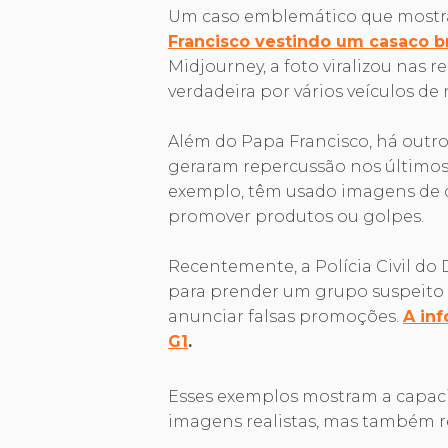
Um caso emblemático que mostra 
Francisco vestindo um casaco b
Midjourney, a foto viralizou nas 
verdadeira por vários veículos de 
Além do Papa Francisco, há outro
geraram repercussão nos últimos m
exemplo, têm usado imagens de c
promover produtos ou golpes.
Recentemente, a Polícia Civil do
para prender um grupo suspeito d
anunciar falsas promoções.
A inf
G1
.
Esses exemplos mostram a capacida
imagens realistas, mas também r