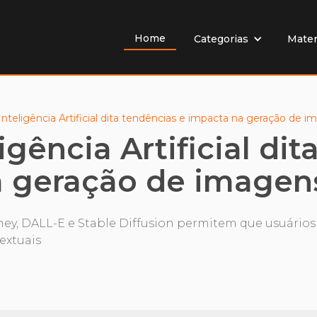
Home
Mater
Categorias
nteligência Artificial dita tendências e impacta na geração de 
gência Artificial di
a geração de imagen
ey, DALL-E e Stable Diffusion permitem que usuário
textuais