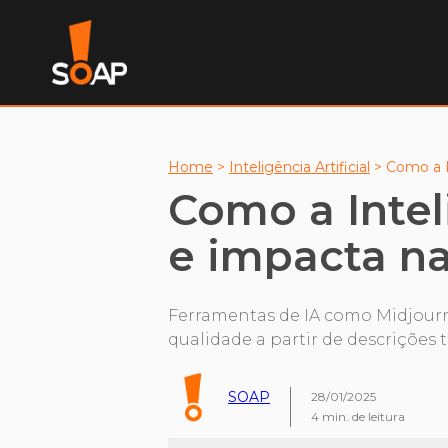
Home
>
Inteligência Artificial
>
Como a I
Como a Inteli
e impacta n
Ferramentas de IA como Midjourn
qualidade a partir de descrições 
SOAP
28/01/2025
4
min. de leitura