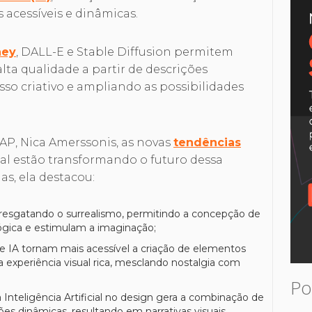
 acessíveis e dinâmicas.
ney
, DALL-E e Stable Diffusion permitem
ta qualidade a partir de descrições
sso criativo e ampliando as possibilidades
AP, Nica Amerssonis, as novas
tendências
cial estão transformando o futuro dessa
as, ela destacou:
 resgatando o surrealismo, permitindo a concepção de
lógica e estimulam a imaginação;
e IA tornam mais acessível a criação de elementos
experiência visual rica, mesclando nostalgia com
Po
 Inteligência Artificial no design gera a combinação de
s dinâmicas, resultando em narrativas visuais