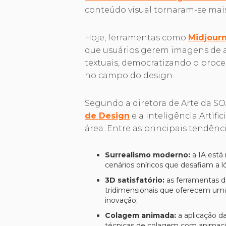
conteúdo visual tornaram-se mais
Hoje, ferramentas como
Midjour
que usuários gerem imagens de al
textuais, democratizando o proce
no campo do design.
Segundo a diretora de Arte da SO
de Design
e a Inteligência Artifi
área. Entre as principais tendênci
Surrealismo moderno:
a IA está
cenários oníricos que desafiam a 
3D satisfatório:
as ferramentas d
tridimensionais que oferecem uma 
inovação;
Colagem animada:
a aplicação da
técnicas de colagem com animaçõe