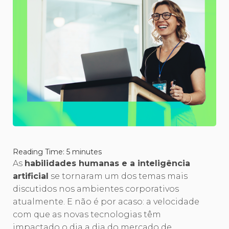
Reading Time:
5
minutes
As
habilidades humanas e a inteligência
artificial
se tornaram um dos temas mais
discutidos nos ambientes corporativos
atualmente. E não é por acaso: a velocidade
com que as novas tecnologias têm
impactado o dia a dia do mercado de