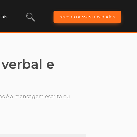
iais
receba nossas novidades
verbal e
os é a mensagem escrita ou