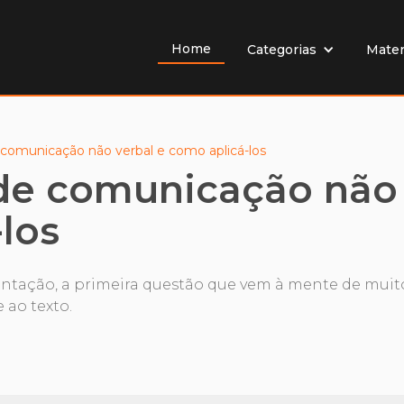
Home
Mater
Categorias
comunicação não verbal e como aplicá-los
de comunicação não 
los
tação, a primeira questão que vem à mente de muit
 ao texto.