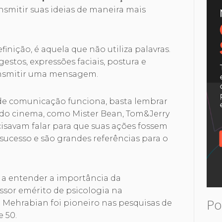
nsmitir suas ideias de maneira mais
inição, é aquela que não utiliza palavras.
estos, expressões faciais, postura e
ansmitir uma mensagem.
 de comunicação funciona, basta lembrar
 do cinema, como Mister Bean, Tom&Jerry
cisavam falar para que suas ações fossem
ucesso e são grandes referências para o
 a entender a importância da
ssor emérito de psicologia na
Po
t Mehrabian foi pioneiro nas pesquisas de
e 50.