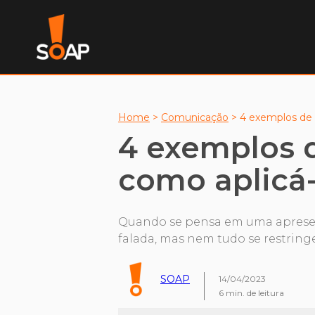
Home
>
Comunicação
>
4 exemplos de 
4 exemplos 
como aplicá-
Quando se pensa em uma apresen
falada, mas nem tudo se restringe
SOAP
14/04/2023
6
min. de leitura