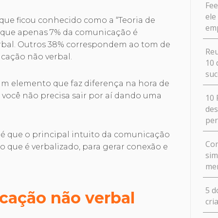
Fee
ele
que ficou conhecido como a “Teoria de
em
z que apenas 7% da comunicação é
rbal. Outros 38% correspondem ao tom de
Reu
icação não verbal.
10 
suc
um elemento que faz diferença na hora de
você não precisa sair por aí dando uma
10 
des
pe
é que o principal intuito da comunicação
Com
 que é verbalizado, para gerar conexão e
sim
me
5 d
cação não verbal
cri