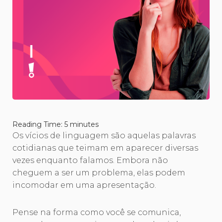
Reading Time:
5
minutes
Os vícios de linguagem são aquelas palavras
cotidianas que teimam em aparecer diversas
vezes enquanto falamos. Embora não
cheguem a ser um problema, elas podem
incomodar em uma apresentação.
Pense na forma como você se comunica,