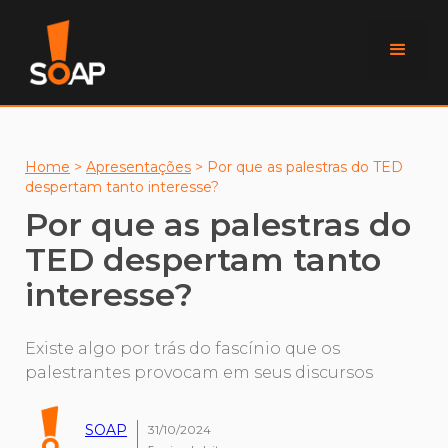
Home
>
Apresentações
>
Por que as palestras do TED
despertam tanto interesse?
Por que as palestras do
TED despertam tanto
interesse?
Existe algo por trás do fascínio que os
palestrantes provocam em seus discursos
SOAP
31/10/2024