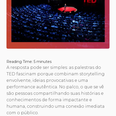
Reading Time:
5
minutes
A resposta pode ser simples: as palestras do
TED fascinam porque combinam storytelling
envolvente, ideias provocativas e uma
performance autêntica. No palco, o que se vê
são pessoas compartilhando suas histórias e
conhecimentos de forma impactante e
humana, construindo uma conexão imediata
com o público.