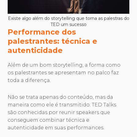
Existe algo além do storytelling que torna as palestras do
TED um sucesso
Performance dos
palestrantes: técnica e
autenticidade
Além de um bom storytelling, a forma como
os palestrantes se apresentam no palco faz
toda a diferença.
Não se trata apenas do conteúdo, mas da
maneira como ele é transmitido. TED Talks
são conhecidas por reunir speakers que
conseguem combinar técnica e
autenticidade em suas performances.