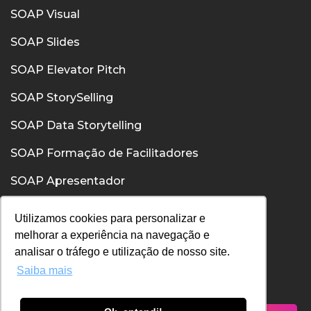
SOAP Visual
SOAP Slides
SOAP Elevator Pitch
SOAP StorySelling
SOAP Data Storytelling
SOAP Formação de Facilitadores
SOAP Apresentador
SOAP Confiança
Utilizamos cookies para personalizar e
melhorar a experiência na navegação e
SOAP Comunicação Interpessoal
analisar o tráfego e utilização de nosso site.
Saiba mais
Política de Privacidade
Política de Cookies