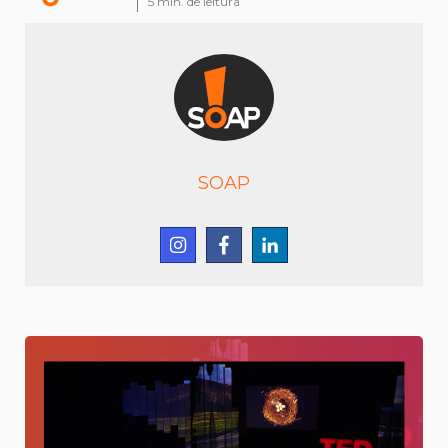
5
min. de leitura
SOAP