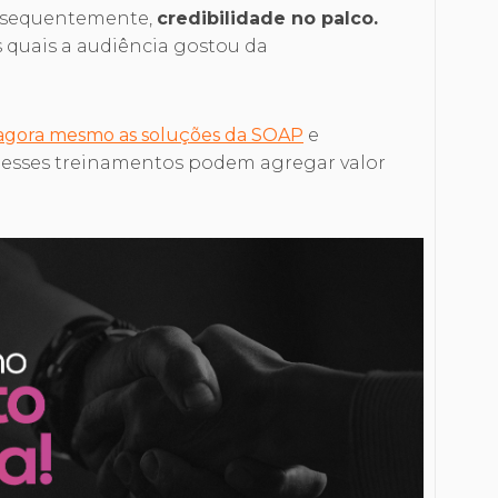
onsequentemente,
credibilidade no palco.
 quais a audiência gostou da
agora mesmo as soluções da SOAP
e
esses treinamentos podem agregar valor