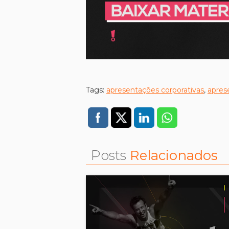
Tags:
apresentações corporativas
,
apres
Posts
Relacionados