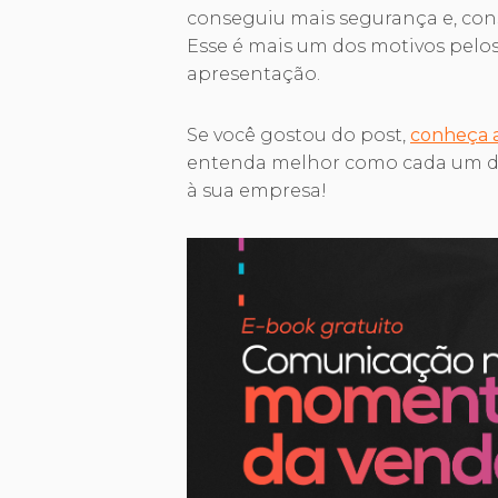
conseguiu mais segurança e, c
Esse é mais um dos motivos pelos
apresentação.
Se você gostou do post,
conheça 
entenda melhor como cada um d
à sua empresa!