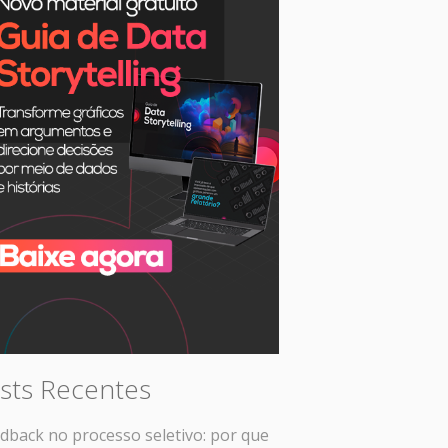
sts Recentes
dback no processo seletivo: por que