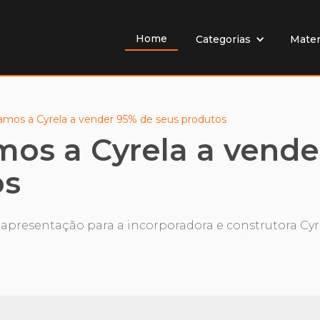
Home
Mater
Categorias
mos a Cyrela a vender 95% de seus produtos
os a Cyrela a vende
os
resentação para a incorporadora e construtora Cyr