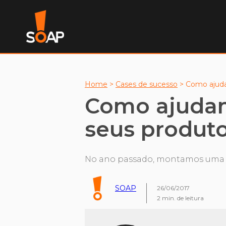
Home
>
Cases de sucesso
>
Como ajuda
Como ajudam
seus produt
No ano passado, montamos uma ap
SOAP
26/06/2017
2
min. de leitura