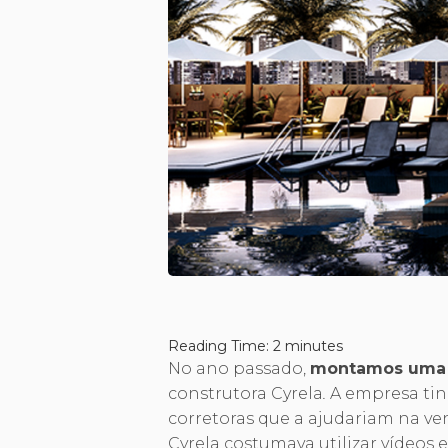
Reading Time:
2
minutes
No ano passado,
montamos uma 
construtora Cyrela
.
A empresa ti
corretoras que a ajudariam na v
Cyrela costumava utilizar vídeos