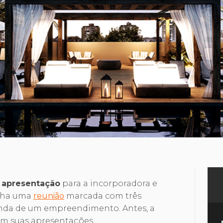
apresentação
para a incorporadora e
nha uma
reunião
marcada com três
enda de um empreendimento. Antes, a
 em suas apresentações.