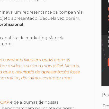
erminava, um representante da companhia
ojeto apresentado. Daquela vez, porém,
rofissional.
a analista de marketing Marcela
uinte:
os corretores fixassem quais eram os
om o vídeo, isso seria mais difícil. Mesmo
 que o resultado da apresentação fosse
om roteiro, decidimos contratar uma
Po
SOAP
e de algumas de nossas
Fee
olhendo também por conta de nosso