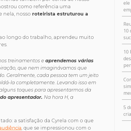
ele
mostrou como referência uma
em
 nela, nosso
roteirista estruturou a
Reu
10 
suc
 ao longo do trabalho, aprendeu muito
es.
10 
des
mos treinamentos e
aprendemos várias
pe
piração, que nem imaginávamos que
ido. Geralmente, cada pessoa tem um jeito
Com
 moldá-la completamente. Levando isso em
sim
 alguns toques para apresentarmos da
me
 do apresentador.
Na hora H, a
5 d
cri
tado: a satisfação da Cyrela com o que
audiência
, que se impressionou com o