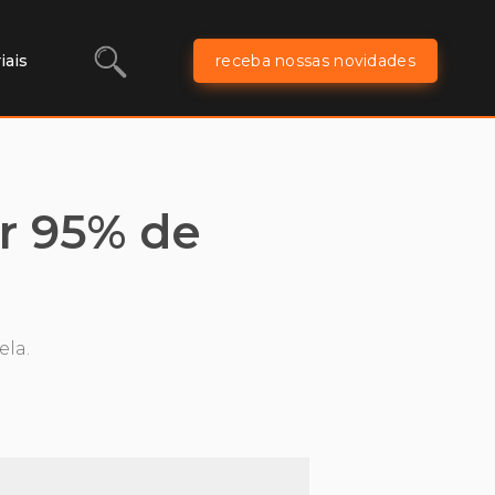
iais
receba nossas novidades
r 95% de
ela.