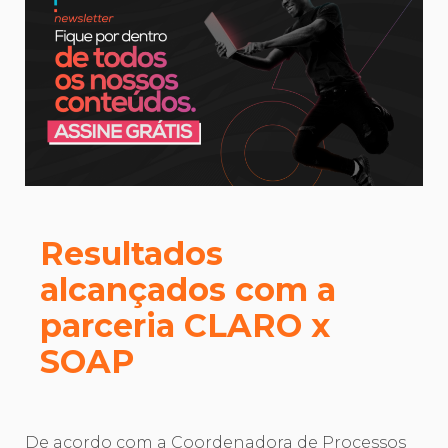
Resultados
alcançados com a
parceria CLARO x
SOAP
De acordo com a Coordenadora de Processos