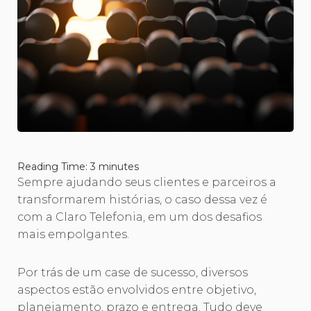
Reading Time:
3
minutes
Sempre ajudando seus clientes e parceiros a
transformarem histórias, o caso dessa vez é
com a Claro Telefonia, em um dos desafios
mais empolgantes.
Por trás de um case de sucesso, diversos
aspectos estão envolvidos entre objetivo,
planejamento, prazo e entrega. Tudo deve