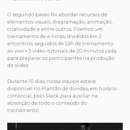
O segundo passo foi abordar recursos de
elementos visuais, diagramação, animação,
criatividade e entre outros. Fizemos um
treinamento de 4 horas, divididos em 2
encontros, seguidos de 1,5h de treinamento
ao vivo + 5 vídeo-tutoriais de 20 minutos cada
para preparar os participantes na produção
de slides.
Durante 10 dias, nossa equipe esteve
disponível no Plantão de dúvidas, em horário
comercial, pelo Slack, para auxiliar na
absorção de todo o conteúdo do
treinamento.