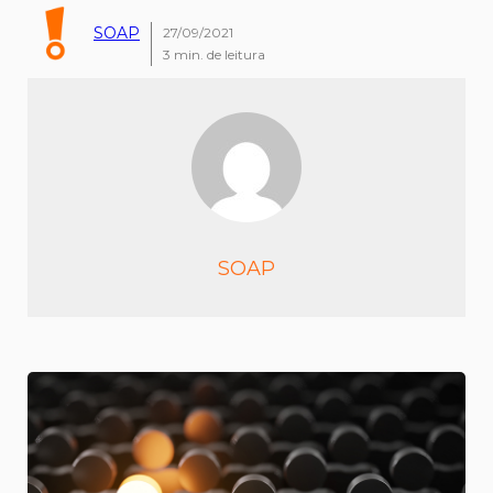
SOAP
27/09/2021
3
min. de leitura
SOAP