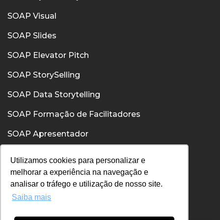
SOAP Visual
SOAP Slides
SOAP Elevator Pitch
SOAP StorySelling
SOAP Data Storytelling
SOAP Formação de Facilitadores
SOAP Apresentador
SOAP Confiança
Utilizamos cookies para personalizar e
melhorar a experiência na navegação e
SOAP Comunicação Interpessoal
analisar o tráfego e utilização de nosso site.
Saiba mais
Política de Privacidade