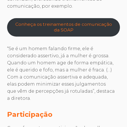
comunicação, por exemplo.
Conheça os treinamentos de comunicação
da SOAP
“Se é um homem falando firme, ele é
considerado assertivo, já a mulher é grossa.
Quando um homem age de forma empática,
ele é querido e fofo, mas a mulher é fraca. (…)
Com a comunicação assertiva e adequada,
elas podem minimizar esses julgamentos
que vêm de percepções já rotuladas”, destaca
a diretora.
Participação