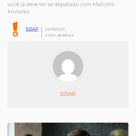
você já deve ter se deparado com Malcolm
Knowles.
SOAP
24/05/2021
4
min. de leitura
SOAP