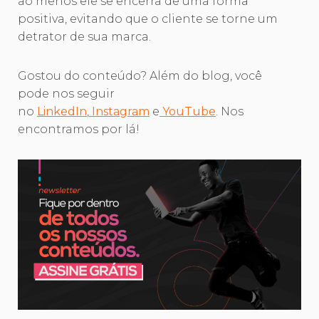
ao menos ele se encerra de uma forma
positiva, evitando que o cliente se torne um
detrator de sua marca.
Gostou do conteúdo? Além do blog, você
pode nos seguir
no
LinkedIn
,
Instagram
e
YouTube
. Nos
encontramos por lá!