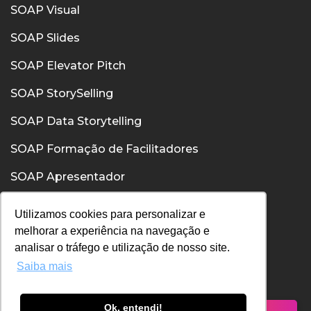
SOAP Visual
SOAP Slides
SOAP Elevator Pitch
SOAP StorySelling
SOAP Data Storytelling
SOAP Formação de Facilitadores
SOAP Apresentador
SOAP Confiança
Utilizamos cookies para personalizar e
melhorar a experiência na navegação e
SOAP Comunicação Interpessoal
analisar o tráfego e utilização de nosso site.
Saiba mais
Política de Privacidade
Política de Cookies
Ok, entendi!