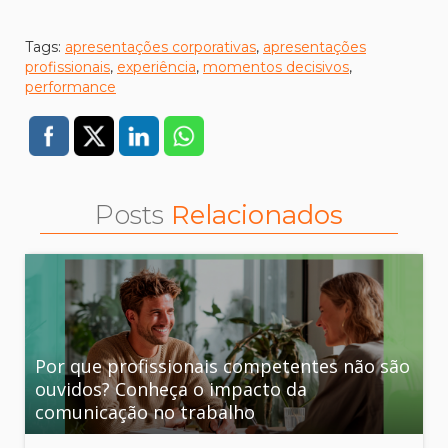
Tags:
apresentações corporativas
,
apresentações
profissionais
,
experiência
,
momentos decisivos
,
performance
Posts
Relacionados
Por que profissionais competentes não são
ouvidos? Conheça o impacto da
comunicação no trabalho