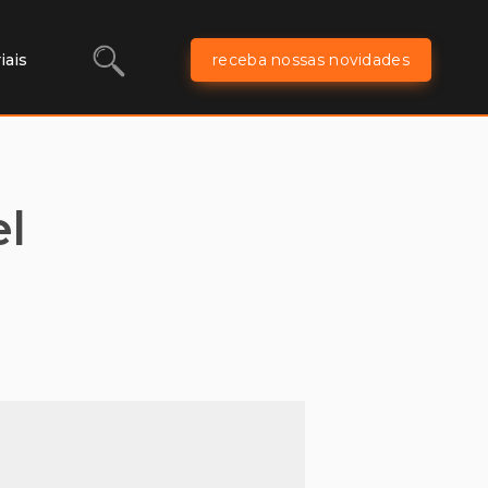
iais
receba nossas novidades
el