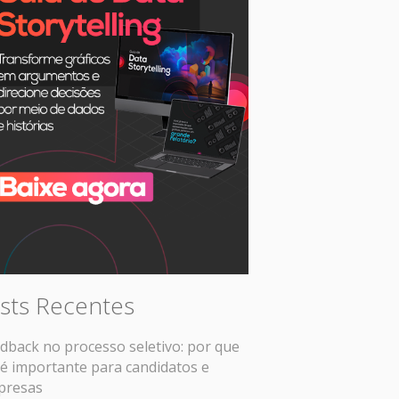
sts Recentes
dback no processo seletivo: por que
 é importante para candidatos e
presas