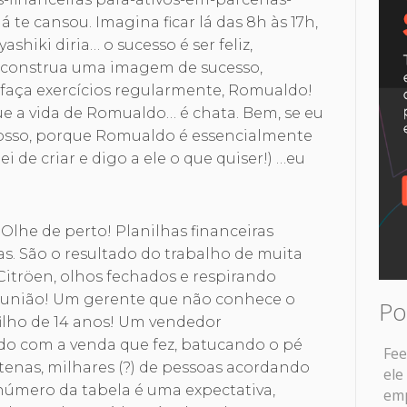
 te cansou. Imagina ficar lá das 8h às 17h,
hiki diria… o sucesso é ser feliz,
 construa uma imagem de sucesso,
 faça exercícios regularmente, Romualdo!
ue a vida de Romualdo… é chata. Bem, se eu
 posso, porque Romualdo é essencialmente
 de criar e digo a ele o que quiser!) …eu
Olhe de perto! Planilhas financeiras
ras. São o resultado do trabalho de muita
Citröen, olhos fechados e respirando
reunião! Um gerente que não conhece o
Po
filho de 14 anos! Um vendedor
o com a venda que fez, batucando o pé
Fee
enas, milhares (?) de pessoas acordando
ele
 número da tabela é uma expectativa,
em