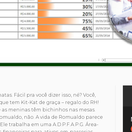
tas. Fácil pra você dizer isso, né? Você,
ue tem Kit-Kat de graça – regalo do RH!
de as meninas têm bichinhos nas mesas.
Romualdo, não. A vida de Romualdo parece
 Ele trabalha em uma A.D.P.F.A.P.G. Área-
financeiras para-ativos-em-parcerias-