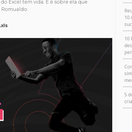
 do Excel tem vida. E é sobre ela que
, Romualdo.
Reu
10 
suc
xls
10 
des
pe
Com
sim
me
5 d
cri