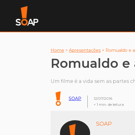
Home
>
Apresentações
>
Romualdo e a
Romualdo e 
Um filme é a vida sem as partes c
SOAP
12/07/2016
< 1
min. de leitura
SOAP