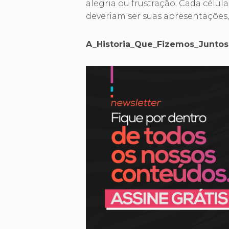
alegria ou frustração. Cada célula
deveriam ser suas apresentações
A_Historia_Que_Fizemos_Juntos.