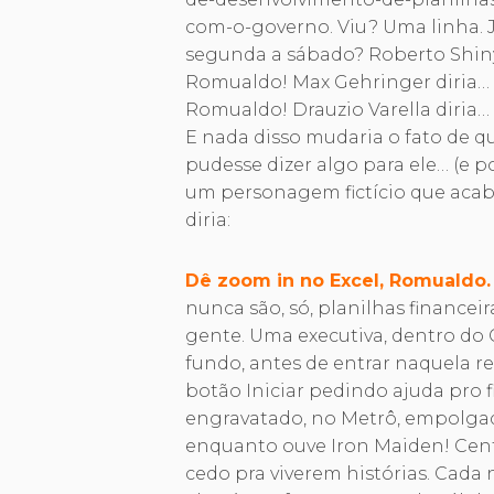
com-o-governo. Viu? Uma linha. Já
segunda a sábado? Roberto Shinyas
Romualdo! Max Gehringer diria…
Romualdo! Drauzio Varella diria…
E nada disso mudaria o fato de q
pudesse dizer algo para ele… (e
um personagem fictício que acabei
diria:
Dê zoom in no Excel, Romualdo.
nunca são, só, planilhas financei
gente. Uma executiva, dentro do 
fundo, antes de entrar naquela 
botão Iniciar pedindo ajuda pro 
engravatado, no Metrô, empolgad
enquanto ouve Iron Maiden! Cent
cedo pra viverem histórias. Cada