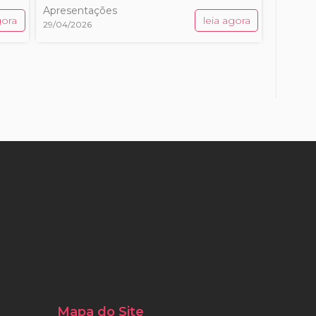
Apresentações
gora
leia agora
29/04/2026
Mapa do Site