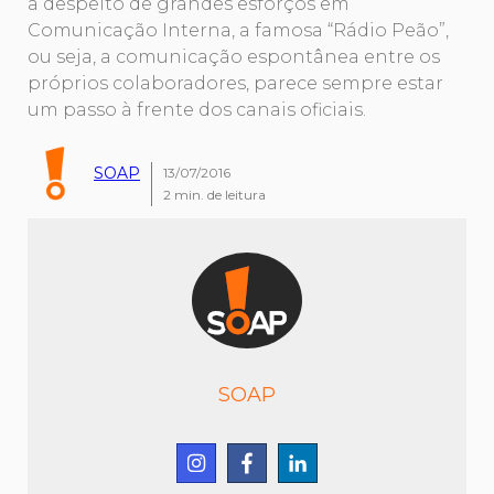
a despeito de grandes esforços em
Comunicação Interna, a famosa “Rádio Peão”,
ou seja, a comunicação espontânea entre os
próprios colaboradores, parece sempre estar
um passo à frente dos canais oficiais.
SOAP
13/07/2016
2
min. de leitura
SOAP