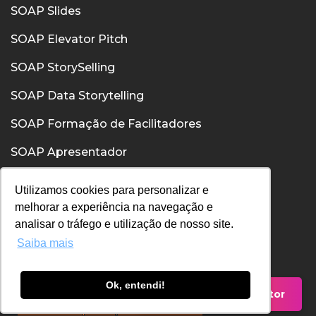
SOAP Slides
SOAP Elevator Pitch
SOAP StorySelling
SOAP Data Storytelling
SOAP Formação de Facilitadores
SOAP Apresentador
SOAP Confiança
Utilizamos cookies para personalizar e
melhorar a experiência na navegação e
SOAP Comunicação Interpessoal
analisar o tráfego e utilização de nosso site.
Saiba mais
Política de Privacidade
Política de Cookies
Ok, entendi!
Falar com um Consultor
Termos de Uso
Entenda nossas políticas, fale com nosso DPO