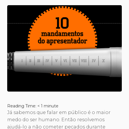
Reading Time:
< 1
minute
Já sabemos que falar em público é o maior
medo do ser humano. Então resolvemos
ajudá-lo a não cometer pecados durante