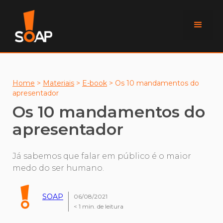
Home
>
Materiais
>
E-book
>
Os 10 mandamentos do
apresentador
Os 10 mandamentos do
apresentador
Já sabemos que falar em público é o maior
medo do ser humano.
SOAP
06/08/2021
< 1
min. de leitura