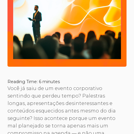
Reading Time:
6
minutes
Você já saiu de um evento corporativo
sentindo que perdeu tempo? Palestras
longas, apresentações desinteressantes e
conteúdos esquecidos antes mesmo do dia
seguinte? Isso acontece porque um evento
mal planejado se torna apenas mais um
compromisso na agenda — e não uma