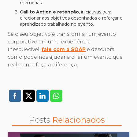
memórias;
Call to Action e retenção
, iniciativas para
direcionar aos objetivos desenhados e reforçar o
aprendizado trabalhado no evento.
Se o seu objetivo é transformar um evento
corporativo em uma experiência
inesquecível,
fale com a SOAP
e descubra
como podemos ajudar a criar um evento que
realmente faça a diferença.
Posts
Relacionados