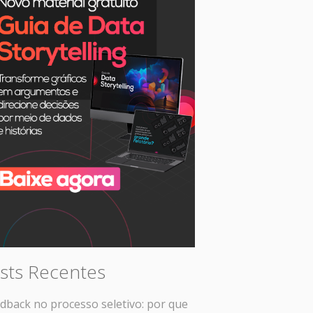
sts Recentes
dback no processo seletivo: por que