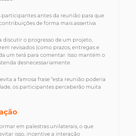
participantes antes da reunião para que
contribuições de forma mais assertiva.
a discutir o progresso de um projeto,
erem revisados (como prazos, entregas e
da um terá para comentar. Isso mantém o
estenda desnecessariamente.
evita a famosa frase “esta reunião poderia
idade, os participantes perceberão muita
pação
rmar em palestras unilaterais, o que
vitar isso, incentive a interação