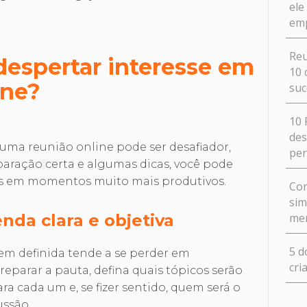
ele
em
Reu
despertar interesse em
10 
ine?
suc
10 
des
uma reunião online pode ser desafiador,
pe
aração certa e algumas dicas, você pode
ais em momentos muito mais produtivos.
Com
sim
me
nda clara e objetiva
5 d
 definida tende a se perder em
cri
reparar a pauta, defina quais tópicos serão
a cada um e, se fizer sentido, quem será o
ussão.