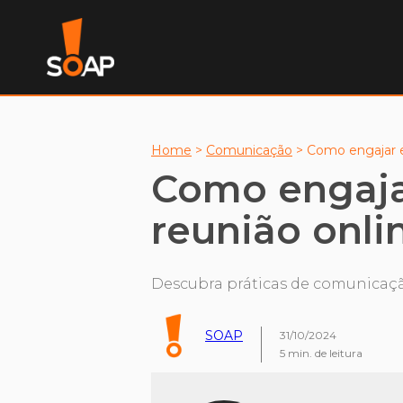
Home
>
Comunicação
>
Como engajar e
Como engaja
reunião onli
Descubra práticas de comunicaçã
SOAP
31/10/2024
5
min. de leitura