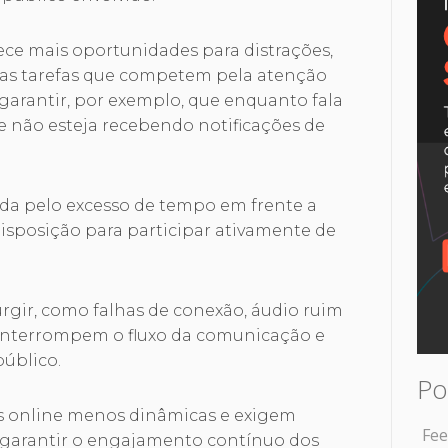
ce mais oportunidades para distrações,
tras tarefas que competem pela atenção
 garantir, por exemplo, que enquanto fala
e não esteja recebendo notificações de
sada pelo excesso de tempo em frente a
 disposição para participar ativamente de
rgir, como falhas de conexão, áudio ruim
interrompem o fluxo da comunicação e
público.
Po
es online menos dinâmicas e exigem
Fee
 garantir o engajamento contínuo dos