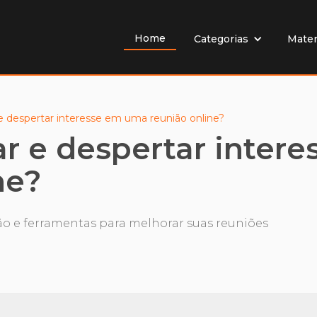
Home
Mater
Categorias
 despertar interesse em uma reunião online?
r e despertar inter
ne?
o e ferramentas para melhorar suas reuniões