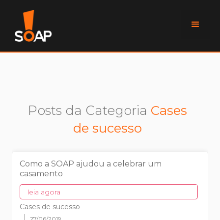
Posts da Categoria
Cases
de sucesso
Como a SOAP ajudou a celebrar um
casamento
leia agora
Cases de sucesso
27/06/2019