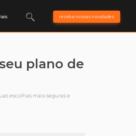
iais
receba nossas novidades
 seu plano de
uas escolhas mais seguras e