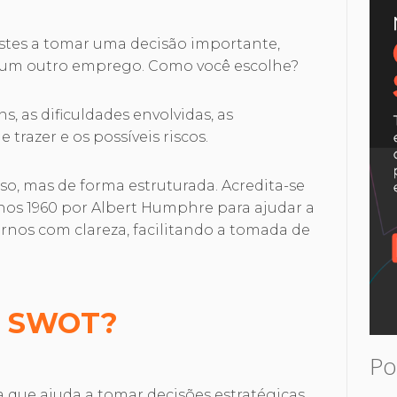
estes a tomar uma decisão importante,
 um outro emprego. Como você escolhe?
, as dificuldades envolvidas, as
trazer e os possíveis riscos.
so, mas de forma estruturada. Acredita-se
nos 1960 por Albert Humphre para ajudar a
ernos com clareza, facilitando a tomada de
se SWOT?
Po
 que ajuda a tomar decisões estratégicas