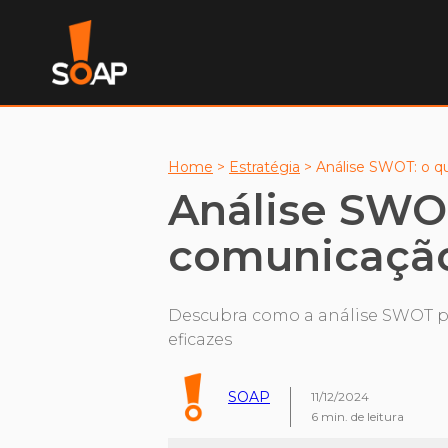
Home
>
Estratégia
>
Análise SWOT: o q
Análise SWOT
comunicação
Descubra como a análise SWOT po
eficazes
SOAP
11/12/2024
6
min. de leitura