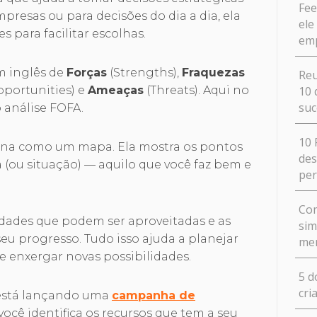
Fee
presas ou para decisões do dia a dia, ela
ele
 para facilitar escolhas.
em
m inglês de
Forças
(Strengths),
Fraquezas
Reu
10 
portunities) e
Ameaças
(Threats). Aqui no
suc
 análise FOFA.
10 
iona como um mapa. Ela mostra os pontos
des
 (ou situação) — aquilo que você faz bem e
pe
Com
nidades que podem ser aproveitadas e as
sim
u progresso. Tudo isso ajuda a planejar
me
s e enxergar novas possibilidades.
5 d
cri
está lançando uma
campanha de
você identifica os recursos que tem a seu