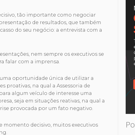
isivo, tão importante como negociar
presentação de resultados, que também
casso do seu negócio: a entrevista com a
esentações, nem sempre os executivos se
a falar com a imprensa.
uma oportunidade única de utilizar a
es proativas, na qual a Assessoria de
ara algum veículo de interesse uma
esa, seja em situações reativas, na qual a
rise provocada por um fato negativo.
Po
e momento decisivo, muitos executivos
ng.