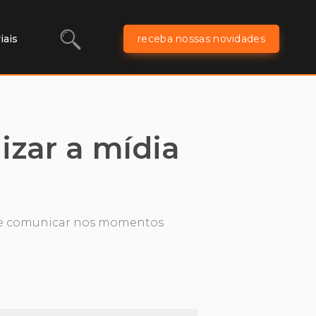
iais
receba nossas novidades
izar a mídia
a se comunicar nos momentos