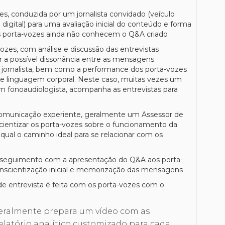
zes, conduzida por um jornalista convidado (veículo
u digital) para uma avaliação inicial do conteúdo e forma
 porta-vozes ainda não conhecem o Q&A criado
ozes, com análise e discussão das entrevistas
ar a possível dissonância entre as mensagens
 jornalista, bem como a performance dos porta-vozes
ia e linguagem corporal. Neste caso, muitas vezes um
um fonoaudiologista, acompanha as entrevistas para
comunicação experiente, geralmente um Assessor de
cientizar os porta-vozes sobre o funcionamento da
qual o caminho ideal para se relacionar com os
á seguimento com a apresentação do Q&A aos porta-
conscientização inicial e memorização das mensagens
e entrevista é feita com os porta-vozes com o
eralmente prepara um vídeo com as
elatório analítico customizado para cada