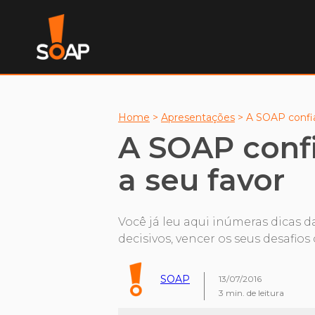
Home
>
Apresentações
>
A SOAP confia
A SOAP confi
a seu favor
Você já leu aqui inúmeras dicas
decisivos, vencer os seus desafi
SOAP
13/07/2016
3
min. de leitura