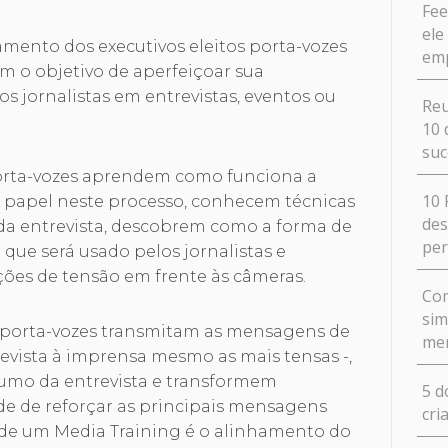
Fee
ele
amento dos executivos eleitos porta-vozes
em
 o objetivo de aperfeiçoar sua
s jornalistas em entrevistas, eventos ou
Reu
10 
suc
orta-vozes aprendem como funciona a
10 
u papel neste processo, conhecem técnicas
des
da entrevista, descobrem como a forma de
pe
 que será usado pelos jornalistas e
ões de tensão em frente às câmeras.
Com
sim
 porta-vozes transmitam as mensagens de
me
evista à imprensa mesmo as mais tensas -,
rumo da entrevista e transformem
5 d
de de reforçar as principais mensagens
cri
a de um Media Training é o alinhamento do