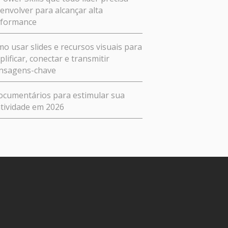
envolver para alcançar alta
rformance
o usar slides e recursos visuais para
plificar, conectar e transmitir
nsagens-chave
ocumentários para estimular sua
atividade em 2026