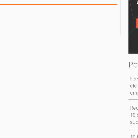
Po
Fee
ele
em
Reu
10 
suc
10 