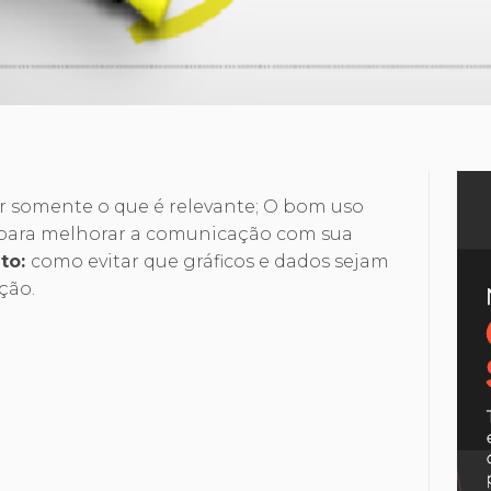
r somente o que é relevante; O bom uso
 para melhorar a comunicação com sua
nto:
como evitar que gráficos e dados sejam
ção.