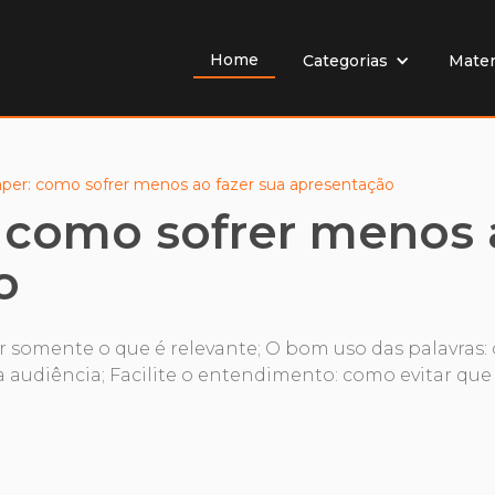
Home
Mater
Categorias
per: como sofrer menos ao fazer sua apresentação
 como sofrer menos a
o
r somente o que é relevante; O bom uso das palavras
udiência; Facilite o entendimento: como evitar que 