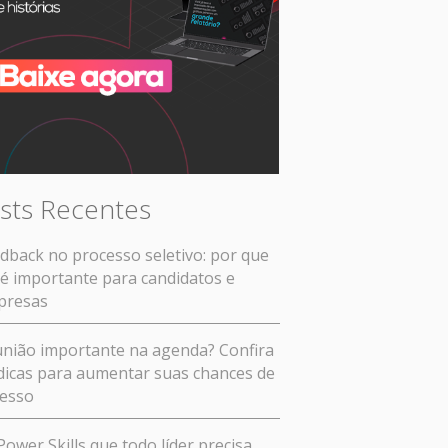
sts Recentes
dback no processo seletivo: por que
 é importante para candidatos e
presas
nião importante na agenda? Confira
dicas para aumentar suas chances de
esso
Power Skills que todo líder precisa