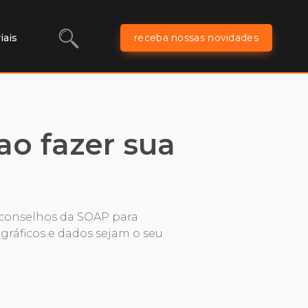
iais
receba nossas novidades
o fazer sua
: conselhos da SOAP para
gráficos e dados sejam o seu