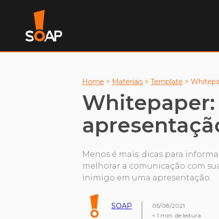
Home
>
Materiais
>
Template
>
Whitepa
Whitepaper:
apresentaçã
Menos é mais: dicas para informa
melhorar a comunicação com sua a
inimigo em uma apresentação.
SOAP
05/08/2021
< 1
min. de leitura