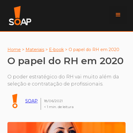
Home
>
Materiais
>
E-book
>
O papel do RH em 2020
O papel do RH em 2020
O poder estratégico do RH vai muito além da
seleção e contratação de profissionais.
SOAP
18/06/2021
< 1
min. de leitura