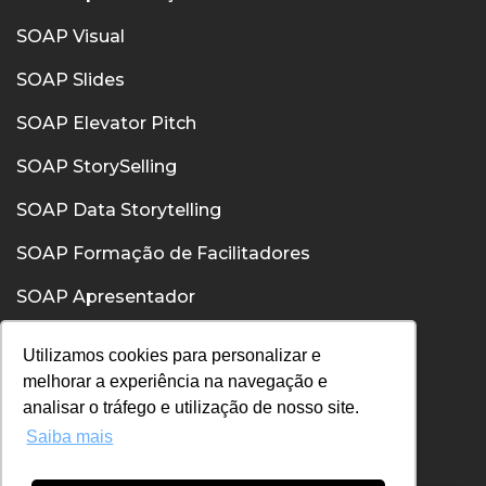
SOAP Visual
SOAP Slides
SOAP Elevator Pitch
SOAP StorySelling
SOAP Data Storytelling
SOAP Formação de Facilitadores
SOAP Apresentador
SOAP Confiança
Utilizamos cookies para personalizar e
melhorar a experiência na navegação e
SOAP Comunicação Interpessoal
analisar o tráfego e utilização de nosso site.
Saiba mais
Política de Privacidade