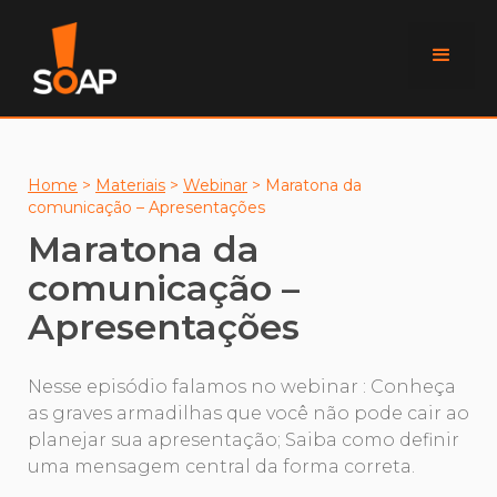
Home
>
Materiais
>
Webinar
>
Maratona da
comunicação – Apresentações
Maratona da
comunicação –
Apresentações
Nesse episódio falamos no webinar : Conheça
as graves armadilhas que você não pode cair ao
planejar sua apresentação; Saiba como definir
uma mensagem central da forma correta.